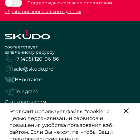
Подтверждаю согласие с
политикой
обработки персональных данных
соответствует
заявленному ресурсу
+7 (495) 120-06-86
sale@skudo.pro
ВКонтакте
Telegram
Стать партнером
Политика конфиденциальности
Этот сайт использует файлы "cookie" с
целью персонализации сервисов и
Обращаем Ваше внимание, что вся информация,
повышения удобства пользования вэб-
размещенная на данном интернет-сайте, носит
сайтом. Если Вы не хотите, чтобы Ваши
информационный характер и не является публичной
пользовательские данные