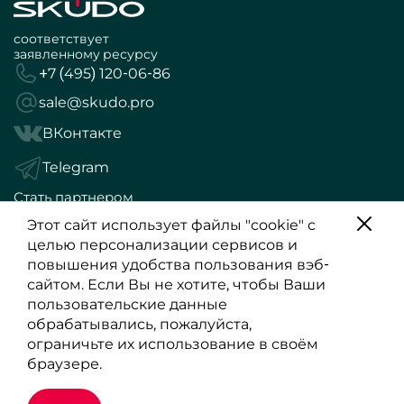
соответствует
заявленному ресурсу
+7 (495) 120-06-86
sale@skudo.pro
ВКонтакте
Telegram
Стать партнером
Политика конфиденциальности
Этот сайт использует файлы "cookie" с
целью персонализации сервисов и
Обращаем Ваше внимание, что вся информация,
повышения удобства пользования вэб-
размещенная на данном интернет-сайте, носит
сайтом. Если Вы не хотите, чтобы Ваши
информационный характер и не является публичной
пользовательские данные
офертой, определяемой положениями Статьи 437 (2) ГК
обрабатывались, пожалуйста,
РФ.
ограничьте их использование в своём
браузере.
2026 Skudo. Продуманно, функционально, удобно